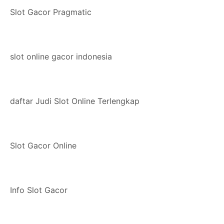
Slot Gacor Pragmatic
slot online gacor indonesia
daftar Judi Slot Online Terlengkap
Slot Gacor Online
Info Slot Gacor