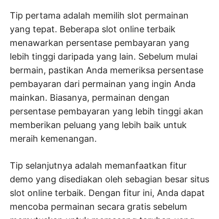
Tip pertama adalah memilih slot permainan
yang tepat. Beberapa slot online terbaik
menawarkan persentase pembayaran yang
lebih tinggi daripada yang lain. Sebelum mulai
bermain, pastikan Anda memeriksa persentase
pembayaran dari permainan yang ingin Anda
mainkan. Biasanya, permainan dengan
persentase pembayaran yang lebih tinggi akan
memberikan peluang yang lebih baik untuk
meraih kemenangan.
Tip selanjutnya adalah memanfaatkan fitur
demo yang disediakan oleh sebagian besar situs
slot online terbaik. Dengan fitur ini, Anda dapat
mencoba permainan secara gratis sebelum