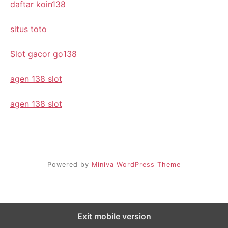
daftar koin138
situs toto
Slot gacor go138
agen 138 slot
agen 138 slot
Powered by
Miniva WordPress Theme
Exit mobile version