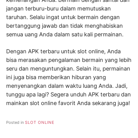
jangan terburu-buru dalam memutuskan
taruhan. Selalu ingat untuk bermain dengan
bertanggung jawab dan tidak menghabiskan
semua uang Anda dalam satu kali permainan.
Dengan APK terbaru untuk slot online, Anda
bisa merasakan pengalaman bermain yang lebih
seru dan menguntungkan. Selain itu, permainan
ini juga bisa memberikan hiburan yang
menyenangkan dalam waktu luang Anda. Jadi,
tunggu apa lagi? Segera unduh APK terbaru dan
mainkan slot online favorit Anda sekarang juga!
Posted in
SLOT ONLINE