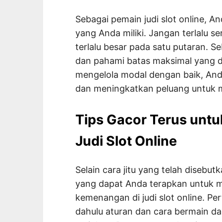
Sebagai pemain judi slot online, 
yang Anda miliki. Jangan terlalu
terlalu besar pada satu putaran. S
dan pahami batas maksimal yang 
mengelola modal dengan baik, An
dan meningkatkan peluang untuk 
Tips Gacor Terus unt
Judi Slot Online
Selain cara jitu yang telah disebut
yang dapat Anda terapkan untuk m
kemenangan di judi slot online. P
dahulu aturan dan cara bermain dar