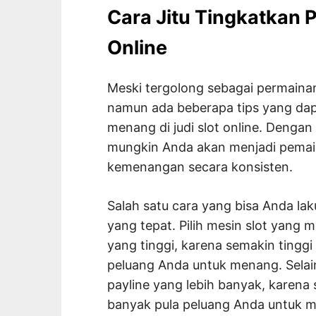
Cara Jitu Tingkatkan 
Online
Meski tergolong sebagai permain
namun ada beberapa tips yang da
menang di judi slot online. Dengan
mungkin Anda akan menjadi pemain
kemenangan secara konsisten.
Salah satu cara yang bisa Anda la
yang tepat. Pilih mesin slot yan
yang tinggi, karena semakin tingg
peluang Anda untuk menang. Selain 
payline yang lebih banyak, karena
banyak pula peluang Anda untuk 