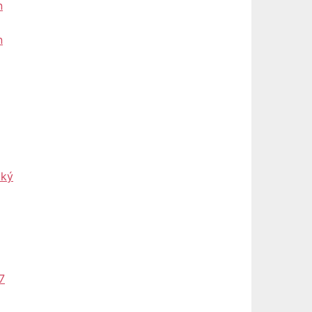
n
n
 ký
7