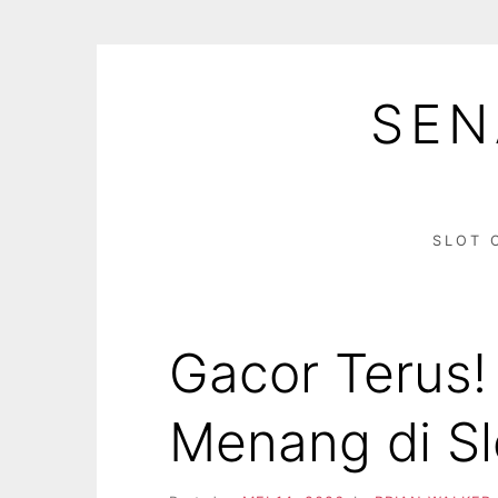
Skip
to
SEN
content
SLOT 
Gacor Terus!
Menang di Sl