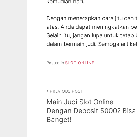
kemudian hari.
Dengan menerapkan cara jitu dan t
atas, Anda dapat meningkatkan pel
Selain itu, jangan lupa untuk teta
dalam bermain judi. Semoga artike
Posted in
SLOT ONLINE
Navigasi
PREVIOUS POST
pos
Main Judi Slot Online
Dengan Deposit 5000? Bisa
Banget!