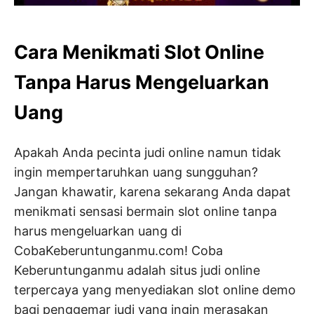
Cara Menikmati Slot Online
Tanpa Harus Mengeluarkan
Uang
Apakah Anda pecinta judi online namun tidak
ingin mempertaruhkan uang sungguhan?
Jangan khawatir, karena sekarang Anda dapat
menikmati sensasi bermain slot online tanpa
harus mengeluarkan uang di
CobaKeberuntunganmu.com! Coba
Keberuntunganmu adalah situs judi online
terpercaya yang menyediakan slot online demo
bagi penggemar judi yang ingin merasakan