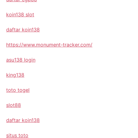
koin138 slot
daftar koin138
https://www.monument-tracker.com/
asu138 login
king138
toto togel
slot88
daftar koin138
situs toto