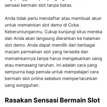
sensasi bermain slot tanpa batas.
Anda tidak perlu mendaftar atau membuat akun
untuk memainkan slot demo di Coba
Keberuntunganmu. Cukup kunjungi situs mereka
dan Anda akan langsung diarahkan ke halaman
slot demo. Anda dapat memilih dari berbagai
macam permainan slot yang tersedia dan
memainkannya tanpa harus mengeluarkan uang
atau memasang taruhan. Ini adalah cara yang
sempurna bagi pemula untuk mempelajari cara
bermain slot online sebelum mempertaruhkan
uang sungguhan.
Rasakan Sensasi Bermain Slot