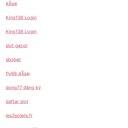
สล็อต
King138 Login
King138 Login
slot gacor
sbobet
fly88 สล็อต
dong77 đăng ký
daftar slot
les3soleils.fr