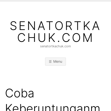
Skip to content
SENATORTKA
CHUK.COM
senatortkachuk.com
Menu
Coba
Keberuntunganm