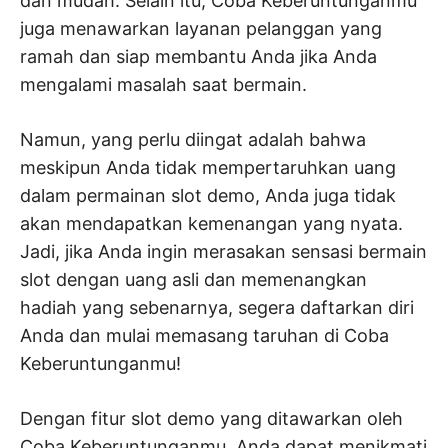
dan mudah. Selain itu, Coba Keberuntunganmu
juga menawarkan layanan pelanggan yang
ramah dan siap membantu Anda jika Anda
mengalami masalah saat bermain.
Namun, yang perlu diingat adalah bahwa
meskipun Anda tidak mempertaruhkan uang
dalam permainan slot demo, Anda juga tidak
akan mendapatkan kemenangan yang nyata.
Jadi, jika Anda ingin merasakan sensasi bermain
slot dengan uang asli dan memenangkan
hadiah yang sebenarnya, segera daftarkan diri
Anda dan mulai memasang taruhan di Coba
Keberuntunganmu!
Dengan fitur slot demo yang ditawarkan oleh
Coba Keberuntunganmu, Anda dapat menikmati